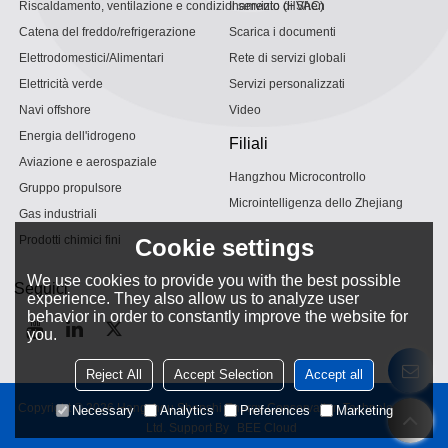
Riscaldamento, ventilazione e condizionamento (HVAC)
Il servizio di Shen
Catena del freddo/refrigerazione
Scarica i documenti
Elettrodomestici/Alimentari
Rete di servizi globali
Elettricità verde
Servizi personalizzati
Navi offshore
Video
Energia dell'idrogeno
Filiali
Aviazione e aerospaziale
Hangzhou Microcontrollo
Gruppo propulsore
Microintelligenza dello Zhejiang
Gas industriali
Prodotti chimici fini
Cookie settings
We use cookies to provide you with the best possible
Seguici
experience. They also allow us to analyze user
behavior in order to constantly improve the website for
you.
Reject All
Accept Selection
Accept all
Copyright © 2026
Hangzhou Shenshi Energy Conservation Technology Co.,
Necessary
Analytics
Preferences
Marketing
Ltd.
Support By
BEE Cloud