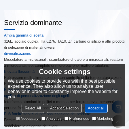
Servizio dominante
Ampia gamma di scelta:
316L, acciaio duplex, Ha C276, TA10, Zr, carburo di silicio e altri prodotti
di selezione di materiali diversi
diversificazione:
Miscelatore a microcanali, scambiatore di calore a microcanali, reattore
a microcanali, set completo di microreazione, reattore tubolare;
Cookie settings
Elevata flessibilità:
Può essere multi-alimentazione, con controllo della temperatura a zone.
We use cookies to provide you with the best possible
Può essere utilizzato singolarmente o in serie;
experience. They also allow us to analyze user
È possibile fornire servizi di standardizzazione delle dimensioni degli
behavior in order to constantly improve the website for
ugelli o di personalizzazione degli ugelli:
you.
Interfaccia standard in pollici o metrica per fornire servizi personalizzati
per una facile connessione ad altri sistemi di apparecchiature;
Reject All
Accept Selection
Accept all
Può fornire servizi di personalizzazione del prodotto:
Necessary
Analytics
Preferences
Marketing
Fornire ai clienti servizi personalizzati e di progettazione speciale, per
soddisfare le esigenze dei clienti;