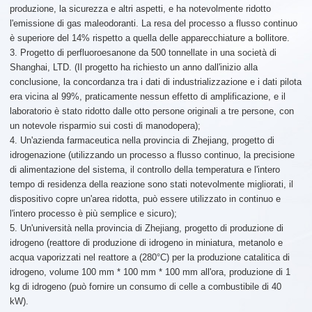
produzione, la sicurezza e altri aspetti, e ha notevolmente ridotto
l'emissione di gas maleodoranti. La resa del processo a flusso continuo
è superiore del 14% rispetto a quella delle apparecchiature a bollitore.
3. Progetto di perfluoroesanone da 500 tonnellate in una società di
Shanghai, LTD. (Il progetto ha richiesto un anno dall'inizio alla
conclusione, la concordanza tra i dati di industrializzazione e i dati pilota
era vicina al 99%, praticamente nessun effetto di amplificazione, e il
laboratorio è stato ridotto dalle otto persone originali a tre persone, con
un notevole risparmio sui costi di manodopera);
4. Un'azienda farmaceutica nella provincia di Zhejiang, progetto di
idrogenazione (utilizzando un processo a flusso continuo, la precisione
di alimentazione del sistema, il controllo della temperatura e l'intero
tempo di residenza della reazione sono stati notevolmente migliorati, il
dispositivo copre un'area ridotta, può essere utilizzato in continuo e
l'intero processo è più semplice e sicuro);
5. Un'università nella provincia di Zhejiang, progetto di produzione di
idrogeno (reattore di produzione di idrogeno in miniatura, metanolo e
acqua vaporizzati nel reattore a (280°C) per la produzione catalitica di
idrogeno, volume 100 mm * 100 mm * 100 mm all'ora, produzione di 1
kg di idrogeno (può fornire un consumo di celle a combustibile di 40
kW).