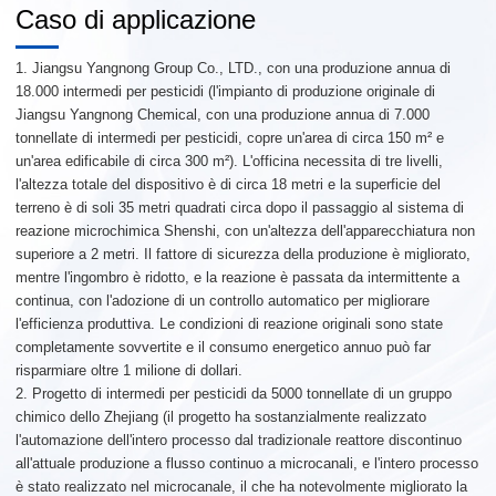
Caso di applicazione
1. Jiangsu Yangnong Group Co., LTD., con una produzione annua di
18.000 intermedi per pesticidi (l'impianto di produzione originale di
Jiangsu Yangnong Chemical, con una produzione annua di 7.000
tonnellate di intermedi per pesticidi, copre un'area di circa 150 m² e
un'area edificabile di circa 300 m²). L'officina necessita di tre livelli,
l'altezza totale del dispositivo è di circa 18 metri e la superficie del
terreno è di soli 35 metri quadrati circa dopo il passaggio al sistema di
reazione microchimica Shenshi, con un'altezza dell'apparecchiatura non
superiore a 2 metri. Il fattore di sicurezza della produzione è migliorato,
mentre l'ingombro è ridotto, e la reazione è passata da intermittente a
continua, con l'adozione di un controllo automatico per migliorare
l'efficienza produttiva. Le condizioni di reazione originali sono state
completamente sovvertite e il consumo energetico annuo può far
risparmiare oltre 1 milione di dollari.
2. Progetto di intermedi per pesticidi da 5000 tonnellate di un gruppo
chimico dello Zhejiang (il progetto ha sostanzialmente realizzato
l'automazione dell'intero processo dal tradizionale reattore discontinuo
all'attuale produzione a flusso continuo a microcanali, e l'intero processo
è stato realizzato nel microcanale, il che ha notevolmente migliorato la