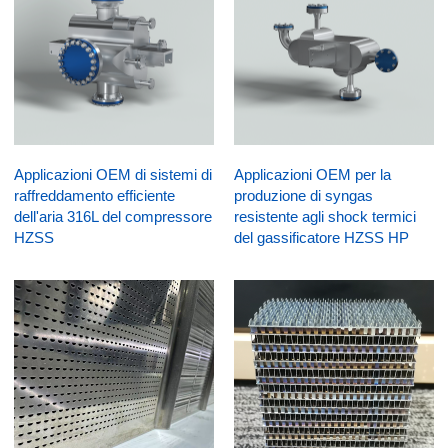
Applicazioni OEM di sistemi di
Applicazioni OEM per la
raffreddamento efficiente
produzione di syngas
dell'aria 316L del compressore
resistente agli shock termici
HZSS
del gassificatore HZSS HP