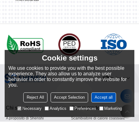
Cookie settings
We use cookies to provide you with the best possible
experience. They also allow us to analyze user
Italiano
behavior in order to constantly improve the website for
you.
Reject All
Accept Selection
Accept all
Chi siamo
Centro prodotti
Necessary
Analytics
Preferences
Marketing
A proposito di Shenshi
Scambiatore di calore coassiale
Base di produzione
Scambiatore di calore a fascio tubiero
Sviluppo sostenibile
Scambiatore di calore a serpentina con g