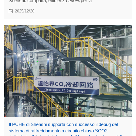
Shenshi: compatta, efficienza ≥90% per la
decarbonizzazione marittima, per affrontare le emissioni di
2025/12/20
carbonio del trasporto marittimo verso un trasporto a zero
emissioni di carbonio.
Il PCHE di Shenshi supporta con successo il debug del
sistema di raffreddamento a circuito chiuso SCO2