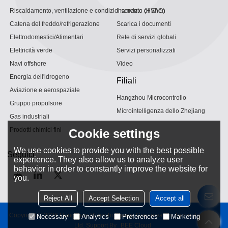
Riscaldamento, ventilazione e condizionamento (HVAC)
Il servizio di Shen
Catena del freddo/refrigerazione
Scarica i documenti
Elettrodomestici/Alimentari
Rete di servizi globali
Elettricità verde
Servizi personalizzati
Navi offshore
Video
Energia dell'idrogeno
Filiali
Aviazione e aerospaziale
Hangzhou Microcontrollo
Gruppo propulsore
Microintelligenza dello Zhejiang
Gas industriali
Prodotti chimici fini
Cookie settings
We use cookies to provide you with the best possible
Seguici
experience. They also allow us to analyze user
behavior in order to constantly improve the website for
you.
Reject All
Accept Selection
Accept all
Copyright © 2026
Hangzhou Shenshi Energy Conservation Technology Co.,
Necessary
Analytics
Preferences
Marketing
Ltd.
Support By
BEE Cloud