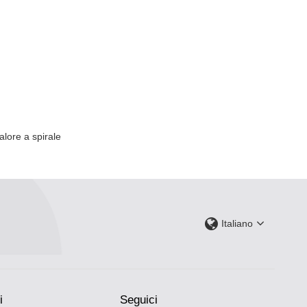
alore a spirale
Italiano
i
Seguici