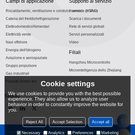
Campi di applicazione
Supporto al servizio
Riscaldamento, ventilazione e condizionamento (HVAC)
Il servizio di Shen
Catena del freddo/refrigerazione
Scarica i documenti
Elettrodomestici/Alimentari
Rete di servizi globali
Elettricità verde
Servizi personalizzati
Navi offshore
Video
Energia dell'idrogeno
Filiali
Aviazione e aerospaziale
Hangzhou Microcontrollo
Gruppo propulsore
Microintelligenza dello Zhejiang
Gas industriali
Prodotti chimici fini
Cookie settings
We use cookies to provide you with the best possible
Seguici
experience. They also allow us to analyze user
behavior in order to constantly improve the website for
you.
Reject All
Accept Selection
Accept all
Copyright © 2026
Hangzhou Shenshi Energy Conservation Technology Co.,
Necessary
Analytics
Preferences
Marketing