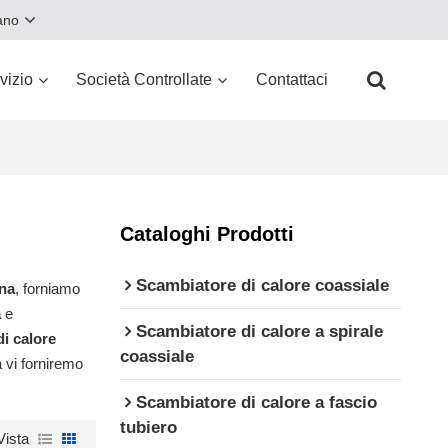
iano
vizio
Società Controllate
Contattaci
Cataloghi Prodotti
Scambiatore di calore coassiale
ina
, forniamo
a
e
Scambiatore di calore a spirale
i calore
coassiale
 vi forniremo
Scambiatore di calore a fascio
tubiero
Vista