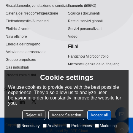
Riscaldamento, ventilazione e condizionamento (HVAC)
Il servizio di Shen
Catena del freddo/refrigerazione
Scarica i documenti
Elettrodomestici/Alimentari
Rete di servizi globali
Elettricità verde
Servizi personalizzati
Navi offshore
Video
Energia dell'idrogeno
Filiali
Aviazione e aerospaziale
Hangzhou Microcontrollo
Gruppo propulsore
Microintelligenza dello Zhejiang
Gas industriali
Prodotti chimici fini
Cookie settings
We use cookies to provide you with the best possible
Seguici
experience. They also allow us to analyze user
behavior in order to constantly improve the website for
you.
Reject All
Accept Selection
Accept all
Copyright © 2026
Hangzhou Shenshi Energy Conservation Technology Co.,
Necessary
Analytics
Preferences
Marketing
Ltd.
Support By
BEE Cloud