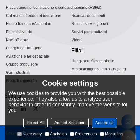
Riscaldamento, ventilazione e condizionamento (HVAC)
Il servizio di Shen
Catena del freddo/refrigerazione
Scarica i documenti
Elettrodomestici/Alimentari
Rete di servizi globali
Elettricità verde
Servizi personalizzati
Navi offshore
Video
Energia dell'idrogeno
Filiali
Aviazione e aerospaziale
Hangzhou Microcontrollo
Gruppo propulsore
Microintelligenza dello Zhejiang
Gas industriali
Prodotti chimici fini
Cookie settings
We use cookies to provide you with the best possible
Seguici
experience. They also allow us to analyze user
behavior in order to constantly improve the website for
you.
Reject All
Accept Selection
Accept all
Copyright © 2026
Hangzhou Shenshi Energy Conservation Technology Co.,
Necessary
Analytics
Preferences
Marketing
Ltd.
Support By
BEE Cloud