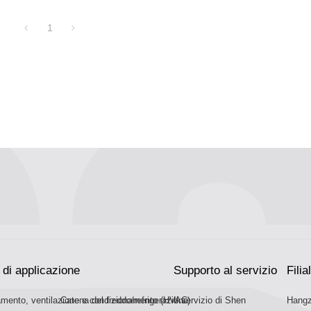
1
di applicazione
Supporto al servizio
Filial
amento, ventilazione e condizionamento (HVAC)
Catena del freddo/refrigerazione
Il servizio di Shen
Hangz