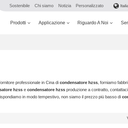
Sostenibile
Chi siamo
Notizia
Personalizzato
Ital
Prodotti
Applicazione
Riguardo A Noi
Ser
ornitore professionale in Cina di
condensatore hzss
, forniamo fabb
satore hzss
e
condensatore hzss
produzione a contratto, contattaci
rispondiamo in modo tempestivo, non siamo il prezzo più basso di
co