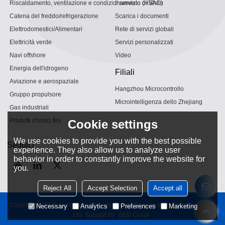
Riscaldamento, ventilazione e condizionamento (HVAC)
Il servizio di Shen
Catena del freddo/refrigerazione
Scarica i documenti
Elettrodomestici/Alimentari
Rete di servizi globali
Elettricità verde
Servizi personalizzati
Navi offshore
Video
Energia dell'idrogeno
Filiali
Aviazione e aerospaziale
Hangzhou Microcontrollo
Gruppo propulsore
Microintelligenza dello Zhejiang
Gas industriali
Prodotti chimici fini
Cookie settings
We use cookies to provide you with the best possible
Seguici
experience. They also allow us to analyze user
behavior in order to constantly improve the website for
you.
Reject All
Accept Selection
Accept all
Copyright © 2026
Hangzhou Shenshi Energy Conservation Technology Co.,
Necessary
Analytics
Preferences
Marketing
Ltd.
Support By
BEE Cloud