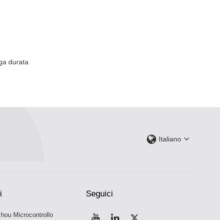
ga durata
Italiano
i
Seguici
hou Microcontrollo