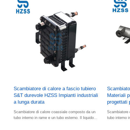
Scambiatore di calore a fascio tubiero
Scambiato
S&T durevole HZSS Impianti industriali
Materiali p
a lunga durata
progettati 
Scambiatore di calore coassiale composto da un
Scambiatore 
tubo interno in rame e un tubo esterno. Il liquido
tubo interno i
freddo e quello caldo scorrono nell'intercapedine.
freddo e quell