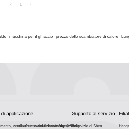
1
aldo
macchina per il ghiaccio
prezzo dello scambiatore di calore
Lun
di applicazione
Supporto al servizio
Filial
amento, ventilazione e condizionamento (HVAC)
Catena del freddo/refrigerazione
Il servizio di Shen
Hangz