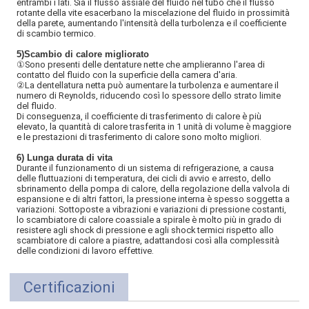
entrambi i lati. Sia il flusso assiale del fluido nel tubo che il flusso
rotante della vite esacerbano la miscelazione del fluido in prossimità
della parete, aumentando l'intensità della turbolenza e il coefficiente
di scambio termico.
5)
Scambio di calore migliorato
①Sono presenti delle dentature nette che amplieranno l'area di
contatto del fluido con la superficie della camera d'aria.
②
La dentellatura netta può aumentare la turbolenza e aumentare il
numero di Reynolds, riducendo così lo spessore dello strato limite
del fluido.
Di conseguenza, il coefficiente di trasferimento di calore è più
elevato, la quantità di calore trasferita in 1 unità di volume è maggiore
e le prestazioni di trasferimento di calore sono molto migliori.
6) Lunga durata di vita
Durante il funzionamento di un sistema di refrigerazione, a causa
delle fluttuazioni di temperatura, dei cicli di avvio e arresto, dello
sbrinamento della pompa di calore, della regolazione della valvola di
espansione e di altri fattori, la pressione interna è spesso soggetta a
variazioni. Sottoposte a vibrazioni e variazioni di pressione costanti,
lo scambiatore di calore coassiale a spirale è molto più in grado di
resistere agli shock di pressione e agli shock termici rispetto allo
scambiatore di calore a piastre, adattandosi così alla complessità
delle condizioni di lavoro effettive.
Certificazioni