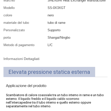
Marchio
SHENSHI Heat Exchanger Manufacturer​
Modello
SS-0X3XGT
colore
nero
materiale del tubo
tubo di rame
Personalizzato
Supporto
porta
Shangai/Ningbo
Metodo di pagamento
L/C
Informazioni Dettagliati
Elevata pressione statica esterna
Applicazione del prodotto
Scambiatore di calore coassiale tra un tubo interno in rame e un tubo
esterno. Il liquido freddo e il liquido caldo scorrono
nell'intercapedine tra il tubo interno e quello esterno oppure
separatamente nel tubo interno.