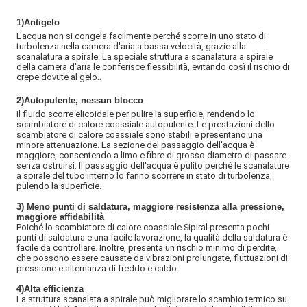
1)
Antigelo
L'acqua non si congela facilmente perché scorre in uno stato di
turbolenza nella camera d'aria a bassa velocità, grazie alla
scanalatura a spirale. La speciale struttura a scanalatura a spirale
della camera d'aria le conferisce flessibilità, evitando così il rischio di
crepe dovute al gelo.
.
2)
Autopulente, nessun blocco
Il fluido scorre elicoidale per pulire la superficie, rendendo lo
scambiatore di calore coassiale autopulente. Le prestazioni dello
scambiatore di calore coassiale sono stabili e presentano una
minore attenuazione. La sezione del passaggio dell'acqua è
maggiore, consentendo a limo e fibre di grosso diametro di passare
senza ostruirsi. Il passaggio dell'acqua è pulito perché le scanalature
a spirale del tubo interno lo fanno scorrere in stato di turbolenza,
pulendo la superficie.
3) Meno punti di saldatura, maggiore resistenza alla pressione,
maggiore affidabilità
Poiché lo scambiatore di calore coassiale Sipiral presenta pochi
punti di saldatura e una facile lavorazione, la qualità della saldatura è
facile da controllare. Inoltre, presenta un rischio minimo di perdite,
che possono essere causate da vibrazioni prolungate, fluttuazioni di
pressione e alternanza di freddo e caldo.
4)Alta efficienza
La struttura scanalata a spirale può migliorare lo scambio termico su