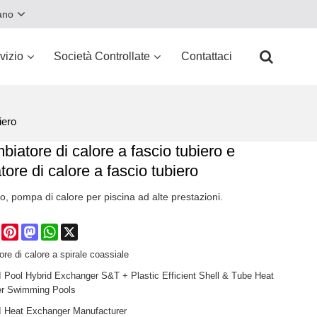
iano
vizio
Società Controllate
Contattaci
iero
biatore di calore a fascio tubiero e
ore di calore a fascio tubiero
, pompa di calore per piscina ad alte prestazioni.
e
Facebook
Pinterest
Mastodon
WhatsApp
X
re di calore a spirale coassiale
Pool Hybrid Exchanger S&T + Plastic Efficient Shell & Tube Heat
r Swimming Pools
Heat Exchanger Manufacturer​