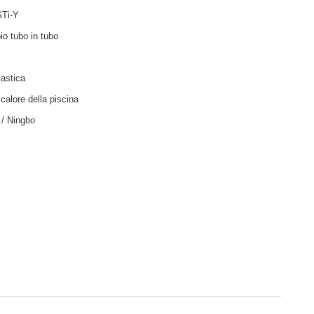
Ti-Y
io tubo in tubo
lastica
calore della piscina
 / Ningbo