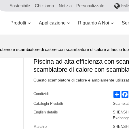
Sostenibile
Chi siamo
Notizia
Personalizzato
Ital
Prodotti
Applicazione
Riguardo A Noi
Ser
tubiero e scambiatore di calore con scambiatore di calore a fascio tub
Piscina ad alta efficienza con scam
scambiatore di calore con scambiat
Questo scambiatore di calore è ampiamente utilizzato
Shar
Condividi
Cataloghi Prodotti
Scambiato
English details
SHENSHI 
Exchange
Marchio
SHENSHI 