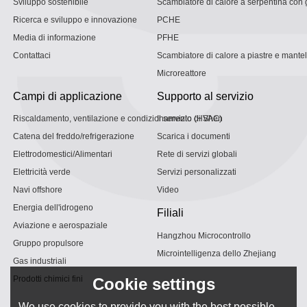
Sviluppo sostenibile
Scambiatore di calore a serpentina con g
Ricerca e sviluppo e innovazione
PCHE
Media di informazione
PFHE
Contattaci
Scambiatore di calore a piastre e mantel
Microreattore
Campi di applicazione
Supporto al servizio
Riscaldamento, ventilazione e condizionamento (HVAC)
Il servizio di Shen
Catena del freddo/refrigerazione
Scarica i documenti
Elettrodomestici/Alimentari
Rete di servizi globali
Elettricità verde
Servizi personalizzati
Navi offshore
Video
Energia dell'idrogeno
Filiali
Aviazione e aerospaziale
Hangzhou Microcontrollo
Gruppo propulsore
Microintelligenza dello Zhejiang
Gas industriali
Prodotti chimici fini
Cookie settings
We use cookies to provide you with the best possible