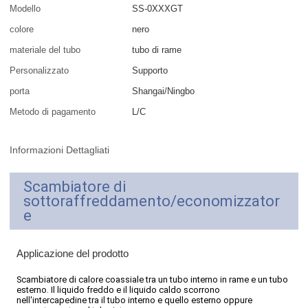
Modello
SS-0XXXGT
colore
nero
materiale del tubo
tubo di rame
Personalizzato
Supporto
porta
Shangai/Ningbo
Metodo di pagamento
L/C
Informazioni Dettagliati
Scambiatore di
sottoraffreddamento/economizzator
e
Applicazione del prodotto
Scambiatore di calore coassiale tra un tubo interno in rame e un tubo
esterno. Il liquido freddo e il liquido caldo scorrono
nell'intercapedine tra il tubo interno e quello esterno oppure