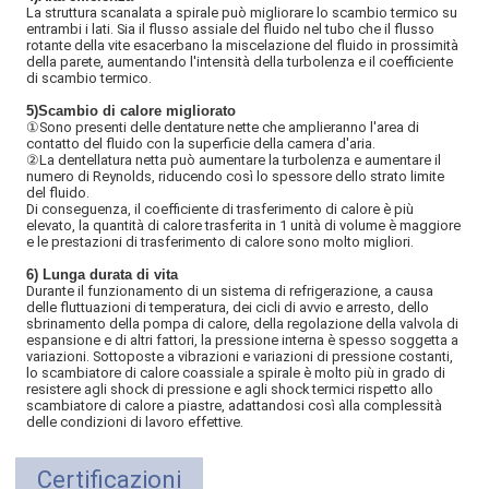
La struttura scanalata a spirale può migliorare lo scambio termico su
entrambi i lati. Sia il flusso assiale del fluido nel tubo che il flusso
rotante della vite esacerbano la miscelazione del fluido in prossimità
della parete, aumentando l'intensità della turbolenza e il coefficiente
di scambio termico.
5)
Scambio di calore migliorato
①Sono presenti delle dentature nette che amplieranno l'area di
contatto del fluido con la superficie della camera d'aria.
②
La dentellatura netta può aumentare la turbolenza e aumentare il
numero di Reynolds, riducendo così lo spessore dello strato limite
del fluido.
Di conseguenza, il coefficiente di trasferimento di calore è più
elevato, la quantità di calore trasferita in 1 unità di volume è maggiore
e le prestazioni di trasferimento di calore sono molto migliori.
6) Lunga durata di vita
Durante il funzionamento di un sistema di refrigerazione, a causa
delle fluttuazioni di temperatura, dei cicli di avvio e arresto, dello
sbrinamento della pompa di calore, della regolazione della valvola di
espansione e di altri fattori, la pressione interna è spesso soggetta a
variazioni. Sottoposte a vibrazioni e variazioni di pressione costanti,
lo scambiatore di calore coassiale a spirale è molto più in grado di
resistere agli shock di pressione e agli shock termici rispetto allo
scambiatore di calore a piastre, adattandosi così alla complessità
delle condizioni di lavoro effettive.
Certificazioni