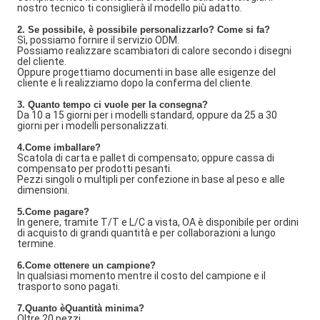
nostro tecnico ti consiglierà il modello più adatto.
2. Se possibile, è possibile personalizzarlo? Come si fa?
Sì, possiamo fornire il servizio ODM.
Possiamo realizzare scambiatori di calore secondo i disegni
del cliente.
Oppure progettiamo documenti in base alle esigenze del
cliente e li realizziamo dopo la conferma del cliente.
3. Quanto tempo ci vuole per la consegna?
Da 10 a 15 giorni per i modelli standard, oppure da 25 a 30
giorni per i modelli personalizzati.
4.Come imballare?
Scatola di carta e pallet di compensato; oppure cassa di
compensato per prodotti pesanti.
Pezzi singoli o multipli per confezione in base al peso e alle
dimensioni.
5.Come pagare?
In genere, tramite T/T e L/C a vista, OA è disponibile per ordini
di acquisto di grandi quantità e per collaborazioni a lungo
termine.
6.Come ottenere un campione?
In qualsiasi momento mentre il costo del campione e il
trasporto sono pagati.
7
.Quanto è
Quantità minima?
Oltre 20 pezzi.