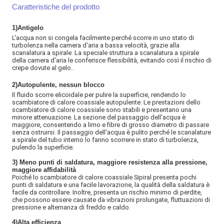
Caratteristiche del prodotto
1)
Antigelo
L'acqua non si congela facilmente perché scorre in uno stato di
turbolenza nella camera d'aria a bassa velocità, grazie alla
scanalatura a spirale. La speciale struttura a scanalatura a spirale
della camera d'aria le conferisce flessibilità, evitando così il rischio di
crepe dovute al gelo.
.
2)
Autopulente, nessun blocco
Il fluido scorre elicoidale per pulire la superficie, rendendo lo
scambiatore di calore coassiale autopulente. Le prestazioni dello
scambiatore di calore coassiale sono stabili e presentano una
minore attenuazione. La sezione del passaggio dell'acqua è
maggiore, consentendo a limo e fibre di grosso diametro di passare
senza ostruirsi. Il passaggio dell'acqua è pulito perché le scanalature
a spirale del tubo interno lo fanno scorrere in stato di turbolenza,
pulendo la superficie.
3) Meno punti di saldatura, maggiore resistenza alla pressione,
maggiore affidabilità
Poiché lo scambiatore di calore coassiale Sipiral presenta pochi
punti di saldatura e una facile lavorazione, la qualità della saldatura è
facile da controllare. Inoltre, presenta un rischio minimo di perdite,
che possono essere causate da vibrazioni prolungate, fluttuazioni di
pressione e alternanza di freddo e caldo.
4)Alta efficienza