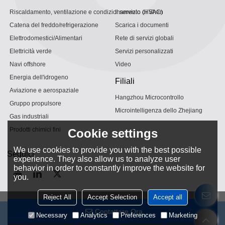
Riscaldamento, ventilazione e condizionamento (HVAC)
Il servizio di Shen
Catena del freddo/refrigerazione
Scarica i documenti
Elettrodomestici/Alimentari
Rete di servizi globali
Elettricità verde
Servizi personalizzati
Navi offshore
Video
Energia dell'idrogeno
Filiali
Aviazione e aerospaziale
Hangzhou Microcontrollo
Gruppo propulsore
Microintelligenza dello Zhejiang
Gas industriali
Prodotti chimici fini
Cookie settings
We use cookies to provide you with the best possible
Seguici
experience. They also allow us to analyze user
behavior in order to constantly improve the website for
you.
Reject All
Accept Selection
Accept all
Contattare Ora
Copyright © 2026
Hangzhou Shenshi Energy Conservation Technology Co.,
Necessary
Analytics
Preferences
Marketing
Ltd.
Support By
BEE Cloud