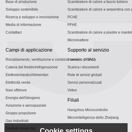
Base di produzione
Scambiatore di calore a fascio tubiero
Sviluppo sostenibile
Scambiatore di calore a serpentina con g
Ricerca e sviluppo e innovazione
PCHE
Media di informazione
PFHE
Contattaci
Scambiatore di calore a piastre e mantel
Microreattore
Campi di applicazione
Supporto al servizio
Riscaldamento, ventilazione e condizionamento (HVAC)
Il servizio di Shen
Catena del freddo/refrigerazione
Scarica i documenti
Elettrodomestici/Alimentari
Rete di servizi globali
Elettricità verde
Servizi personalizzati
Navi offshore
Video
Energia dell'idrogeno
Filiali
Aviazione e aerospaziale
Hangzhou Microcontrollo
Gruppo propulsore
Microintelligenza dello Zhejiang
Gas industriali
Prodotti chimici fini
Cookie settings