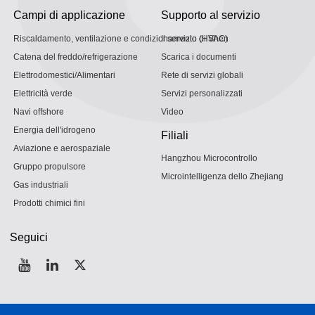
Campi di applicazione
Supporto al servizio
Riscaldamento, ventilazione e condizionamento (HVAC)
Il servizio di Shen
Catena del freddo/refrigerazione
Scarica i documenti
Elettrodomestici/Alimentari
Rete di servizi globali
Elettricità verde
Servizi personalizzati
Navi offshore
Video
Energia dell'idrogeno
Filiali
Aviazione e aerospaziale
Hangzhou Microcontrollo
Gruppo propulsore
Microintelligenza dello Zhejiang
Gas industriali
Prodotti chimici fini
Seguici