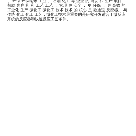
、 环保 环保纳米 工业 、 石油 化工 等 企业 的 研发 和 生产 项目 ，
帮助 客户 和 和 工艺 工艺 ， 实现 更 安全 ， 更 环保 ， 更 高效 的
工业化 生产 微化工 微化工 技术 技术 的 核心 是 微通道 反应器。 与
传统 化工 化工 工艺，微化工技术最重要的是研究开发适合于微反应
系统的反应器和快速反应工艺条件。