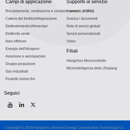
Campi di applicazione
Supporto al servizio
Riscaldamento, ventilazione e condizionamento (HVAC)
Il servizio di Shen
Catena del freddo/refrigerazione
Scarica i documenti
Elettrodomestici/Alimentari
Rete di servizi globali
Elettricità verde
Servizi personalizzati
Navi offshore
Video
Energia dell'idrogeno
Filiali
Aviazione e aerospaziale
Hangzhou Microcontrollo
Gruppo propulsore
Microintelligenza dello Zhejiang
Gas industriali
Prodotti chimici fini
Seguici
Copyright © 2026
Hangzhou Shenshi Energy Conservation Technology Co.,