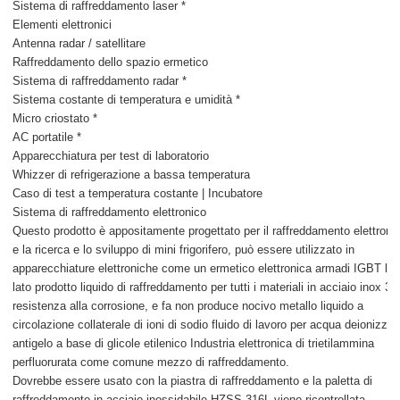
Sistema di raffreddamento laser *
Elementi elettronici
Antenna radar / satellitare
Raffreddamento dello spazio ermetico
Sistema di raffreddamento radar *
Sistema costante di temperatura e umidità *
Micro criostato *
AC portatile *
Apparecchiatura per test di laboratorio
Whizzer di refrigerazione a bassa temperatura
Caso di test a temperatura costante | Incubatore
Sistema di raffreddamento elettronico
Questo prodotto è appositamente progettato per il raffreddamento elettroni
e la ricerca e lo sviluppo di mini frigorifero, può essere utilizzato in
apparecchiature elettroniche come un ermetico elettronica armadi IGBT las
lato prodotto liquido di raffreddamento per tutti i materiali in acciaio inox 31
resistenza alla corrosione, e fa non produce nocivo metallo liquido a
circolazione collaterale di ioni di sodio fluido di lavoro per acqua deionizzat
antigelo a base di glicole etilenico Industria elettronica di trietilammina
perfluorurata come comune mezzo di raffreddamento.
Dovrebbe essere usato con la piastra di raffreddamento e la paletta di
raffreddamento in acciaio inossidabile HZSS 316L viene ricontrollata.