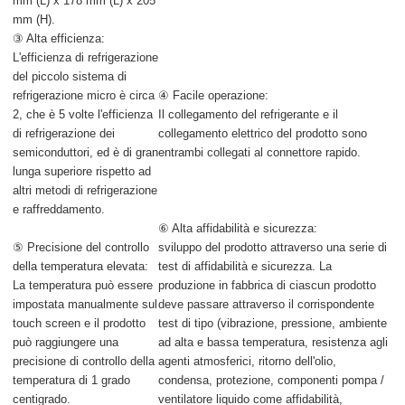
mm (L) x 178 mm (L) x 205
mm (H).
③ Alta efficienza:
L'efficienza di refrigerazione
del piccolo sistema di
refrigerazione micro è circa
④ Facile operazione:
2, che è 5 volte l'efficienza
Il collegamento del refrigerante e il
di refrigerazione dei
collegamento elettrico del prodotto sono
semiconduttori, ed è di gran
entrambi collegati al connettore rapido.
lunga superiore rispetto ad
altri metodi di refrigerazione
e raffreddamento.
⑥ Alta affidabilità e sicurezza:
⑤ Precisione del controllo
sviluppo del prodotto attraverso una serie di
della temperatura elevata:
test di affidabilità e sicurezza. La
La temperatura può essere
produzione in fabbrica di ciascun prodotto
impostata manualmente sul
deve passare attraverso il corrispondente
touch screen e il prodotto
test di tipo (vibrazione, pressione, ambiente
può raggiungere una
ad alta e bassa temperatura, resistenza agli
precisione di controllo della
agenti atmosferici, ritorno dell'olio,
temperatura di 1 grado
condensa, protezione, componenti pompa /
centigrado.
ventilatore liquido come affidabilità,