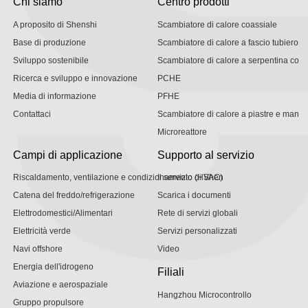
Chi siamo
Centro prodotti
A proposito di Shenshi
Scambiatore di calore coassiale
Base di produzione
Scambiatore di calore a fascio tubiero
Sviluppo sostenibile
Scambiatore di calore a serpentina con g
Ricerca e sviluppo e innovazione
PCHE
Media di informazione
PFHE
Contattaci
Scambiatore di calore a piastre e mantel
Microreattore
Campi di applicazione
Supporto al servizio
Riscaldamento, ventilazione e condizionamento (HVAC)
Il servizio di Shen
Catena del freddo/refrigerazione
Scarica i documenti
Elettrodomestici/Alimentari
Rete di servizi globali
Elettricità verde
Servizi personalizzati
Navi offshore
Video
Energia dell'idrogeno
Filiali
Aviazione e aerospaziale
Hangzhou Microcontrollo
Gruppo propulsore