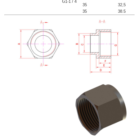
G1-1 / 4
35
32,5
35
38.5