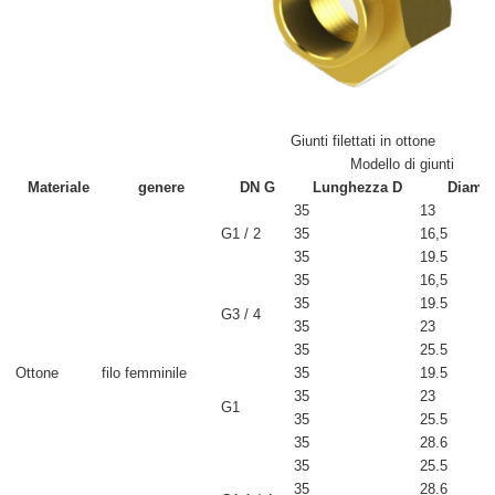
Giunti filettati in ottone
Modello di giunti
Materiale
genere
DN G
Lunghezza D
Diamet
35
13
G1 / 2
35
16,5
35
19.5
35
16,5
35
19.5
G3 / 4
35
23
35
25.5
Ottone
filo femminile
35
19.5
35
23
G1
35
25.5
35
28.6
35
25.5
35
28.6