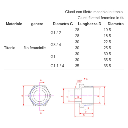
Giunti con filetto maschio in titanio
Giunti filettati femmina in titan
Materiale
genere
Diametro G
Lunghezza D
Diametro de
28
19.5
G1 / 2
28
18.5
30
22.5
G3 / 4
Titanio
filo femminile
30
25.5
30
30.5
G1
30
35.5
G1-1 / 4
35
35.5