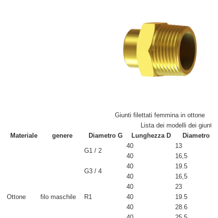
Giunti filettati femmina in ottone
Lista dei modelli dei giunti
Materiale
genere
Diametro G
Lunghezza D
Diametro de
40
13
G1 / 2
40
16,5
40
19.5
G3 / 4
40
16,5
40
23
Ottone
filo maschile
R1
40
19.5
40
28.6
40
25.5