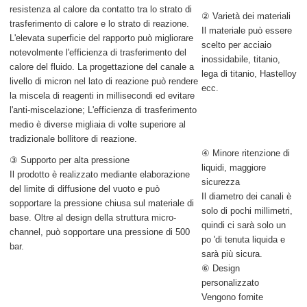
resistenza al calore da contatto tra lo strato di
② Varietà dei materiali
trasferimento di calore e lo strato di reazione.
Il materiale può essere
L'elevata superficie del rapporto può migliorare
scelto per acciaio
notevolmente l'efficienza di trasferimento del
inossidabile, titanio,
calore del fluido. La progettazione del canale a
lega di titanio, Hastelloy
livello di micron nel lato di reazione può rendere
ecc.
la miscela di reagenti in millisecondi ed evitare
l'anti-miscelazione; L'efficienza di trasferimento
medio è diverse migliaia di volte superiore al
tradizionale bollitore di reazione.
④ Minore ritenzione di
③ Supporto per alta pressione
liquidi, maggiore
Il prodotto è realizzato mediante elaborazione
sicurezza
del limite di diffusione del vuoto e può
Il diametro dei canali è
sopportare la pressione chiusa sul materiale di
solo di pochi millimetri,
base. Oltre al design della struttura micro-
quindi ci sarà solo un
channel, può sopportare una pressione di 500
po 'di tenuta liquida e
bar.
sarà più sicura.
⑥ Design
personalizzato
Vengono fornite