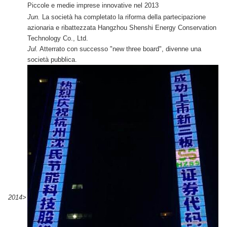
Piccole e medie imprese innovative nel 2013
Jun.
La società ha completato la riforma della partecipazione
azionaria e ribattezzata Hangzhou Shenshi Energy Conservation
Technology Co., Ltd.
Jul.
Atterrato con successo "new three board", divenne una
società pubblica.
2014>