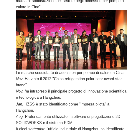
marca di soddisfazione del settore degli accessori per pompe di
calore in Cina".
Le marche soddisfatte di accessori per pompe di calore in Cina
Nov.
Ha vinto il 2012 "China refrigeration polar bear award star
brand".
Nov. ha
intrapreso il principale progetto di innovazione scientifica
e tecnologica a Hangzhou.
Jan.
HZSS è stato identificato come "impresa pilota" a
Hangzhou.
Aug.
Profondamente utilizzato il software di progettazione 3D
SOLIDWORKS e il sistema PDM.
Il
dieci
settembre
l'ufficio industriale di Hangzhou ha identificato