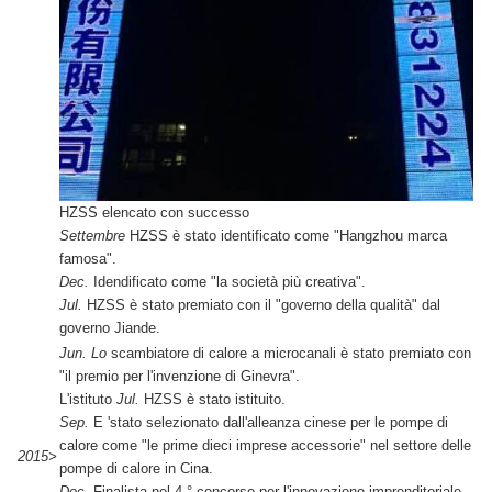
HZSS elencato con successo
Settembre
HZSS è stato identificato come "Hangzhou marca
famosa".
Dec.
Idendificato come "la società più creativa".
Jul.
HZSS è stato premiato con il "governo della qualità" dal
governo Jiande.
Jun. Lo
scambiatore di calore a microcanali è stato premiato con
"il premio per l'invenzione di Ginevra".
L'istituto
Jul.
HZSS è stato istituito.
Sep.
E 'stato selezionato dall'alleanza cinese per le pompe di
calore come "le prime dieci imprese accessorie" nel settore delle
2015>
pompe di calore in Cina.
Dec.
Finalista nel 4 ° concorso per l'innovazione imprenditoriale