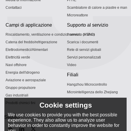
Contattaci
Scambiatore di calore a piastre e mantel
Microreattore
Campi di applicazione
Supporto al servizio
Riscaldamento, ventilazione e condizionamento (HVAC)
Il servizio di Shen
Catena del freddo/refrigerazione
Scarica i documenti
Elettrodomestici/Alimentari
Rete di servizi globali
Elettricità verde
Servizi personalizzati
Navi offshore
Video
Energia dell'idrogeno
Filiali
Aviazione e aerospaziale
Hangzhou Microcontrollo
Gruppo propulsore
Microintelligenza dello Zhejiang
Gas industriali
Prodotti chimici fini
Cookie settings
We use cookies to provide you with the best possible
Seguici
experience. They also allow us to analyze user
behavior in order to constantly improve the website for
you.