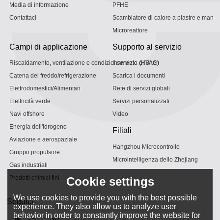
Media di informazione
PFHE
Contattaci
Scambiatore di calore a piastre e mantel
Microreattore
Campi di applicazione
Supporto al servizio
Riscaldamento, ventilazione e condizionamento (HVAC)
Il servizio di Shen
Catena del freddo/refrigerazione
Scarica i documenti
Elettrodomestici/Alimentari
Rete di servizi globali
Elettricità verde
Servizi personalizzati
Navi offshore
Video
Energia dell'idrogeno
Filiali
Aviazione e aerospaziale
Hangzhou Microcontrollo
Gruppo propulsore
Microintelligenza dello Zhejiang
Gas industriali
Prodotti chimici fini
Cookie settings
We use cookies to provide you with the best possible
Seguici
experience. They also allow us to analyze user
behavior in order to constantly improve the website for